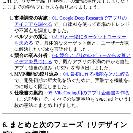
これで、リサーチ編（Phase02）の全5記事が完了しました！
ここまでの学習プロセスを振り返りましょう。
市場調査の実施
：
01. Google Deep Researchでアプリの
アイデアを調べる
で、自律AIを使って市場のトレンド
や不満点を調査しました。
ペルソナの策定
：
02. AIと一緒にターゲットユーザー
を決める
で、具体的なターゲット像と、ユーザーが真
に解決したいJobを言語化しました。
競合の弱み分析
：
03. 競合アプリのレビューから改善ア
イデアを見つける
で、既存アプリの不満の声から自社
アプリ独自の強み（USP）を導き出しました。
MVP機能の絞り込み
：
04. 最初に作る機能を3つに絞る
で、開発初期の肥大化を防ぐために、実装する機能を3
つに厳しく限定しました。
仕様書の集約
：
05. VibeCoding用のアプリ企画書を作る
（この記事）で、すべての決定事項を
という1
SPEC.md
枚の憲法にまとめ上げました。
6. まとめと次のフェーズ（リデザイン