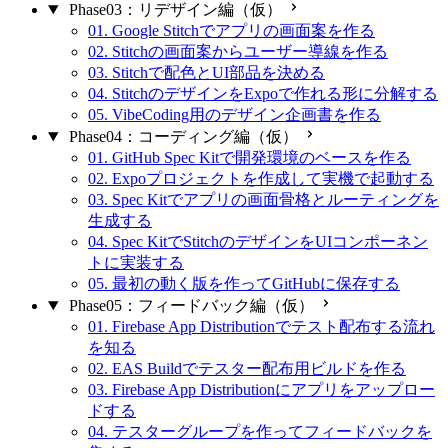
Phase03：リデザイン編（仮）
01. Google Stitchでアプリの画面案を作る
02. Stitchの画面案からユーザー導線を作る
03. Stitchで配色とUI部品を決める
04. StitchのデザインをExpoで作れる形に分解する
05. VibeCoding用のデザイン企画書を作る
Phase04：コーディング編（仮）
01. GitHub Spec Kitで開発環境のベースを作る
02. Expoプロジェクトを作成して実機で起動する
03. Spec Kitでアプリの画面骨格とルーティングを
生成する
04. Spec KitでStitchのデザインをUIコンポーネン
トに実装する
05. 最初の動く版を作ってGitHubに保存する
Phase05：フィードバック編（仮）
01. Firebase App Distributionでテスト配布する流れ
を知る
02. EAS Buildでテスター配布用ビルドを作る
03. Firebase App Distributionにアプリをアップロー
ドする
04. テスターグループを作ってフィードバックを