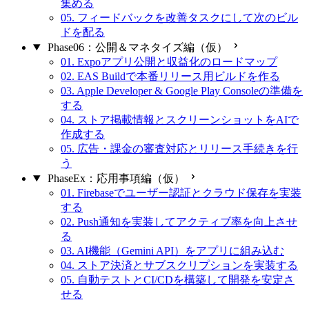
集める
05. フィードバックを改善タスクにして次のビル
ドを配る
Phase06：公開＆マネタイズ編（仮）
01. Expoアプリ公開と収益化のロードマップ
02. EAS Buildで本番リリース用ビルドを作る
03. Apple Developer & Google Play Consoleの準備を
する
04. ストア掲載情報とスクリーンショットをAIで
作成する
05. 広告・課金の審査対応とリリース手続きを行
う
PhaseEx：応用事項編（仮）
01. Firebaseでユーザー認証とクラウド保存を実装
する
02. Push通知を実装してアクティブ率を向上させ
る
03. AI機能（Gemini API）をアプリに組み込む
04. ストア決済とサブスクリプションを実装する
05. 自動テストとCI/CDを構築して開発を安定さ
せる