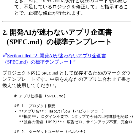
とき、AIに「
の要件と現在のコードを比較し
SPEC.md
て、不足しているロジックを修正して」と指示するこ
とで、正確な修正が行われます。
2. 開発AIが迷わないアプリ企画書
（SPEC.md）の標準テンプレート
Section titled “2. 開発AIが迷わないアプリ企画書
（SPEC.md）の標準テンプレート”
プロジェクト内に
として保存するためのマークダウ
SPEC.md
ンテンプレートです。中身をあなたのアプリに合わせて書き
換えて使用してください。
# アプリ仕様書 (SPEC.md)
## 1. プロダクト概要
-
**
アプリ名
**
: HabitFlow (ハビットフロー)
-
**
概要
**
: ログイン不要で、1タップで今日の目標進捗を記録
-
**
独自の価値 (USP)
**
: 広告ゼロ、サインアップ不要、完全
## 2. ターゲットユーザー (ペルソナ)