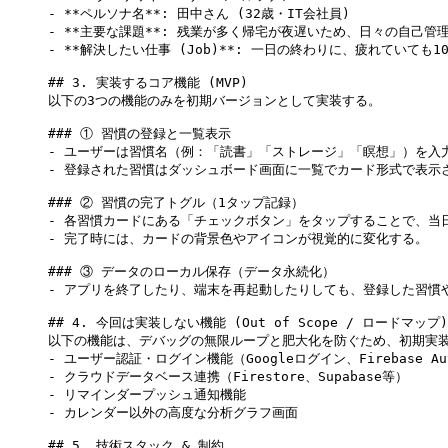
-
**
ペルソナ名
**
: 田中さん (32歳・IT会社員)
-
**
主要な課題
**
: 残業が多く帰宅が夜遅いため、日々の自己管
-
**
解決したい仕事 (Job)
**
: 一日の終わりに、疲れていても
## 3. 実装するコア機能 (MVP)
以下の3つの機能のみを初期バージョンとして実装する。
### ① 習慣の登録と一覧表示
-
 ユーザーは習慣名（例：「読書」「ストレージ」「瞑想」）を入
-
 登録された習慣はダッシュボード画面に一覧でカード形式で表示
### ② 習慣の完了トグル（1タップ記録）
-
 各習慣カードにある「チェックボタン」をタップすることで、当
-
 完了時には、カードの背景色やアイコンが視覚的に変化する。
### ③ データのローカル保存（データ永続化）
-
 アプリを終了したり、端末を再起動したりしても、登録した習慣や過
## 4. 今回は実装しない機能 (Out of Scope / ロードマップ)
以下の機能は、デバッグの無限ループと肥大化を防ぐため、初期実装
-
 ユーザー認証・ログイン機能（Googleログイン、Firebase Au
-
 クラウドデータベース連携（Firestore、Supabase等）
-
 リマインダープッシュ通知機能
-
 カレンダー以外の高度な分析グラフ画面
## 5. 技術スタック & 制約