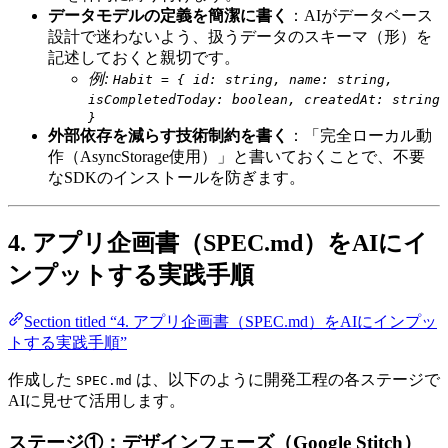
データモデルの定義を簡潔に書く
：AIがデータベース
設計で迷わないよう、扱うデータのスキーマ（形）を
記述しておくと親切です。
例:
Habit = { id: string, name: string,
isCompletedToday: boolean, createdAt: string
}
外部依存を減らす技術制約を書く
：「完全ローカル動
作（AsyncStorage使用）」と書いておくことで、不要
なSDKのインストールを防ぎます。
4. アプリ企画書（SPEC.md）をAIにイ
ンプットする実践手順
Section titled “4. アプリ企画書（SPEC.md）をAIにインプッ
トする実践手順”
作成した
は、以下のように開発工程の各ステージで
SPEC.md
AIに見せて活用します。
ステージ①：デザインフェーズ（Google Stitch）