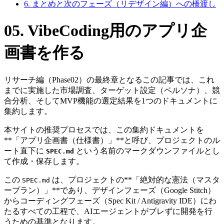
6. まとめと次のフェーズ（リデザイン編）への橋渡し
05. VibeCoding用のアプリ企
画書を作る
リサーチ編（Phase02）の最終章となるこの記事では、これ
までに実施した市場調査、ターゲット設定（ペルソナ）、競
合分析、そしてMVP機能の選定結果を1つのドキュメントに
集約します。
本サイトの推奨プロセスでは、この集約ドキュメントを
**「アプリ企画書（仕様書）」**と呼び、プロジェクトのル
ート直下に
という名前のマークダウンファイルとし
SPEC.md
て作成・保存します。
この
は、プロジェクトの**「絶対的な憲法（マスタ
SPEC.md
ープラン）」**であり、デザインフェーズ（Google Stitch）
からコーディングフェーズ（Spec Kit / Antigravity IDE）にわ
たるすべての工程で、AIエージェントがブレずに開発を行
うための基準となります。