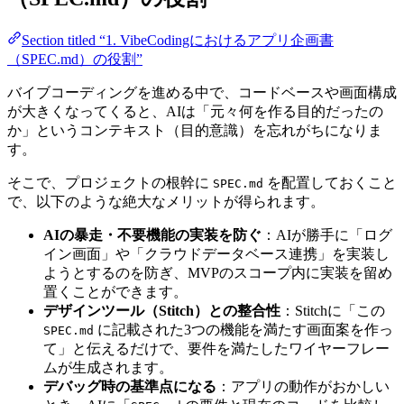
Section titled “1. VibeCodingにおけるアプリ企画書
（SPEC.md）の役割”
バイブコーディングを進める中で、コードベースや画面構成
が大きくなってくると、AIは「元々何を作る目的だったの
か」というコンテキスト（目的意識）を忘れがちになりま
す。
そこで、プロジェクトの根幹に
を配置しておくこと
SPEC.md
で、以下のような絶大なメリットが得られます。
AIの暴走・不要機能の実装を防ぐ
：AIが勝手に「ログ
イン画面」や「クラウドデータベース連携」を実装し
ようとするのを防ぎ、MVPのスコープ内に実装を留め
置くことができます。
デザインツール（Stitch）との整合性
：Stitchに「この
に記載された3つの機能を満たす画面案を作っ
SPEC.md
て」と伝えるだけで、要件を満たしたワイヤーフレー
ムが生成されます。
デバッグ時の基準点になる
：アプリの動作がおかしい