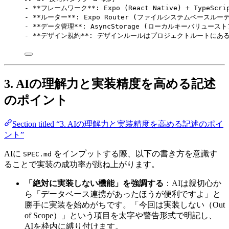
-
**
フレームワーク
**
: Expo (React Native) + TypeScri
-
**
ルーター
**
: Expo Router (ファイルシステムベースルー
-
**
データ管理
**
: AsyncStorage (ローカルキーバリュー
-
**
デザイン規約
**
: デザインルールはプロジェクトルートにある
3. AIの理解力と実装精度を高める記述
のポイント
Section titled “3. AIの理解力と実装精度を高める記述のポイ
ント”
AIに
をインプットする際、以下の書き方を意識す
SPEC.md
ることで実装の成功率が跳ね上がります。
「絶対に実装しない機能」を強調する
：AIは親切心か
ら「データベース連携があったほうが便利ですよ」と
勝手に実装を始めがちです。「今回は実装しない（Out
of Scope）」という項目を太字や警告形式で明記し、
AIを枠内に縛り付けます。