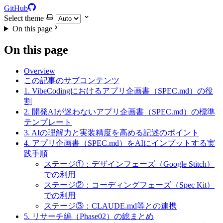
GitHub
Select theme
On this page
On this page
Overview
この記事のサブコンテンツ
1. VibeCodingにおけるアプリ企画書（SPEC.md）の役
割
2. 開発AIが迷わないアプリ企画書（SPEC.md）の標準
テンプレート
3. AIの理解力と実装精度を高める記述のポイント
4. アプリ企画書（SPEC.md）をAIにインプットする実
践手順
ステージ①：デザインフェーズ（Google Stitch）
での利用
ステージ②：コーディングフェーズ（Spec Kit）
での利用
ステージ③：CLAUDE.md等との連携
5. リサーチ編（Phase02）の総まとめ