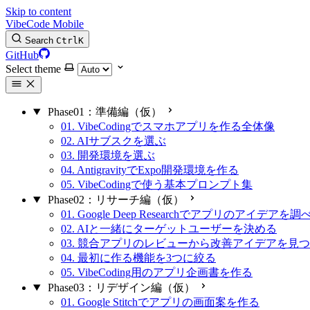
Skip to content
VibeCode Mobile
Search
Ctrl
K
GitHub
Select theme
Phase01：準備編（仮）
01. VibeCodingでスマホアプリを作る全体像
02. AIサブスクを選ぶ
03. 開発環境を選ぶ
04. AntigravityでExpo開発環境を作る
05. VibeCodingで使う基本プロンプト集
Phase02：リサーチ編（仮）
01. Google Deep Researchでアプリのアイデアを調
02. AIと一緒にターゲットユーザーを決める
03. 競合アプリのレビューから改善アイデアを見
04. 最初に作る機能を3つに絞る
05. VibeCoding用のアプリ企画書を作る
Phase03：リデザイン編（仮）
01. Google Stitchでアプリの画面案を作る