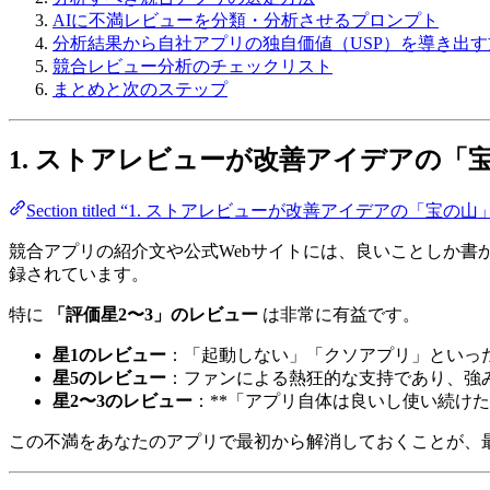
AIに不満レビューを分類・分析させるプロンプト
分析結果から自社アプリの独自価値（USP）を導き出す
競合レビュー分析のチェックリスト
まとめと次のステップ
1. ストアレビューが改善アイデアの「
Section titled “1. ストアレビューが改善アイデアの「宝
競合アプリの紹介文や公式Webサイトには、良いことしか
録されています。
特に
「評価星2〜3」のレビュー
は非常に有益です。
星1のレビュー
：「起動しない」「クソアプリ」といっ
星5のレビュー
：ファンによる熱狂的な支持であり、強
星2〜3のレビュー
：**「アプリ自体は良いし使い続け
この不満をあなたのアプリで最初から解消しておくことが、