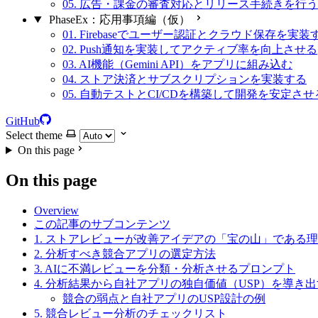
05. 広告・課金の審査対応とリリース手続きを行う
PhaseEx：応用事項編（仮）
01. Firebaseでユーザー認証とクラウド保存を実装
02. Push通知を実装してアクティブ率を向上させる
03. AI機能（Gemini API）をアプリに組み込む
04. ストア決済とサブスクリプションを実装する
05. 自動テストとCI/CDを構築して開発を安定させ
GitHub
Select theme
On this page
On this page
Overview
この記事のサブコンテンツ
1. ストアレビューが改善アイデアの「宝の山」である
2. 分析すべき競合アプリの選定方法
3. AIに不満レビューを分類・分析させるプロンプト
4. 分析結果から自社アプリの独自価値（USP）を導き
競合の弱点と自社アプリのUSP設計の例
5. 競合レビュー分析のチェックリスト