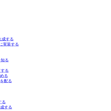
を生成する
ントに実装する
れを知る
ードする
集める
ドを配る
をする
作成する