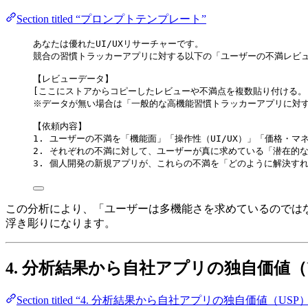
Section titled “プロンプトテンプレート”
あなたは優れたUI/UXリサーチャーです。
競合の習慣トラッカーアプリに対する以下の「ユーザーの不満レビ
【レビューデータ】
[ここにストアからコピーしたレビューや不満点を複数貼り付ける。
※データが無い場合は「一般的な高機能習慣トラッカーアプリに対す
【依頼内容】
1. ユーザーの不満を「機能面」「操作性（UI/UX）」「価格・
2. それぞれの不満に対して、ユーザーが真に求めている「潜在的
3. 個人開発の新規アプリが、これらの不満を「どのように解決す
この分析により、「ユーザーは多機能さを求めているのでは
浮き彫りになります。
4. 分析結果から自社アプリの独自価値（
Section titled “4. 分析結果から自社アプリの独自価値（U