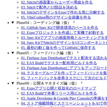
02. Stitchの画面案からユーザー導線を作る
03. Stitchで配色とUI部品を決める
04. StitchのデザインをExpoで作れる形に分解する
05. VibeCoding用のデザイン企画書を作る
Phase04：コーディング編（仮）
01. GitHub Spec Kitで開発環境のベースを作る
02. Expoプロジェクトを作成して実機で起動する
03. Spec Kitでアプリの画面骨格とルーティング
04. Spec KitでStitchのデザインをUIコンポーネ
05. 最初の動く版を作ってGitHubに保存する
Phase05：フィードバック編（仮）
01. Firebase App Distributionでテスト配布する流
02. EAS Buildでテスター配布用ビルドを作る
03. Firebase App Distributionにアプリをアップロ
04. テスターグループを作ってフィードバックを
05. フィードバックを改善タスクにして次のビル
Phase06：公開＆マネタイズ編（仮）
01. Expoアプリ公開と収益化のロードマップ
02. EAS Buildで本番リリース用ビルドを作る
03. Apple Developer & Google Play Consoleの準備
04. ストア掲載情報とスクリーンショットをAIで