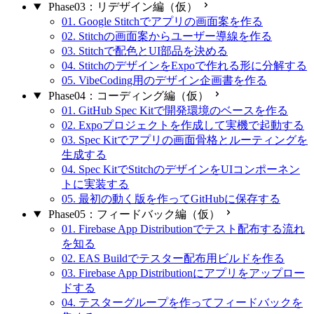
Phase03：リデザイン編（仮）
01. Google Stitchでアプリの画面案を作る
02. Stitchの画面案からユーザー導線を作る
03. Stitchで配色とUI部品を決める
04. StitchのデザインをExpoで作れる形に分解する
05. VibeCoding用のデザイン企画書を作る
Phase04：コーディング編（仮）
01. GitHub Spec Kitで開発環境のベースを作る
02. Expoプロジェクトを作成して実機で起動する
03. Spec Kitでアプリの画面骨格とルーティングを
生成する
04. Spec KitでStitchのデザインをUIコンポーネン
トに実装する
05. 最初の動く版を作ってGitHubに保存する
Phase05：フィードバック編（仮）
01. Firebase App Distributionでテスト配布する流れ
を知る
02. EAS Buildでテスター配布用ビルドを作る
03. Firebase App Distributionにアプリをアップロー
ドする
04. テスターグループを作ってフィードバックを