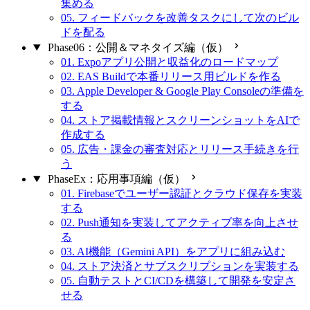
集める
05. フィードバックを改善タスクにして次のビル
ドを配る
Phase06：公開＆マネタイズ編（仮）
01. Expoアプリ公開と収益化のロードマップ
02. EAS Buildで本番リリース用ビルドを作る
03. Apple Developer & Google Play Consoleの準備を
する
04. ストア掲載情報とスクリーンショットをAIで
作成する
05. 広告・課金の審査対応とリリース手続きを行
う
PhaseEx：応用事項編（仮）
01. Firebaseでユーザー認証とクラウド保存を実装
する
02. Push通知を実装してアクティブ率を向上させ
る
03. AI機能（Gemini API）をアプリに組み込む
04. ストア決済とサブスクリプションを実装する
05. 自動テストとCI/CDを構築して開発を安定さ
せる